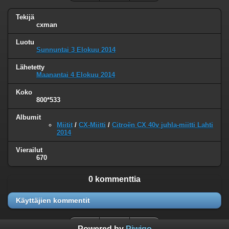
Tekijä
cxman
Luotu
Sunnuntai 3 Elokuu 2014
Lähetetty
Maanantai 4 Elokuu 2014
Koko
800*533
Albumit
Miitit
/
CX-Miitti
/
Citroën CX 40v juhla-miitti Lahti
2014
Vierailut
670
0 kommenttia
Käyttäjien kommentit
Powered by
Piwigo