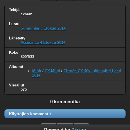
Tekijä
cxman
Luotu
Sunnuntai 3 Elokuu 2014
Lähetetty
Maanantai 4 Elokuu 2014
Koko
800*533
Albumit
Miitit
/
CX-Miitti
/
Citroën CX 40v juhla-miitti Lahti
2014
Vierailut
575
0 kommenttia
Käyttäjien kommentit
Powered by
Piwigo