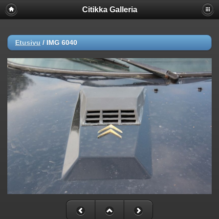
Citikka Galleria
Etusivu
/
IMG 6040