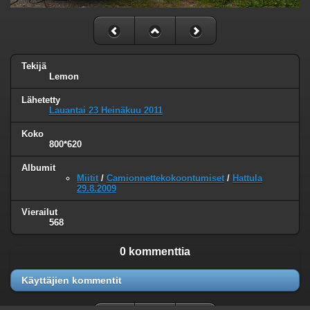
Tekijä
Lemon
Lähetetty
Lauantai 23 Heinäkuu 2011
Koko
800*620
Albumit
Miitit
/
Camionnettekokoontumiset
/
Hattula
29.8.2009
Vierailut
568
0 kommenttia
Käyttäjien kommentit