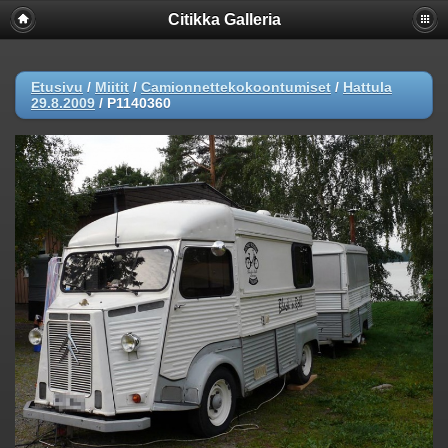
Citikka Galleria
Etusivu
/
Miitit
/
Camionnettekokoontumiset
/
Hattula
29.8.2009
/
P1140360