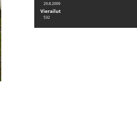
29.8.2009
Vierailut
532