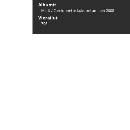
Albumit
Miitit
/
Camionnette kokoontuminen 2008
Vierailut
796