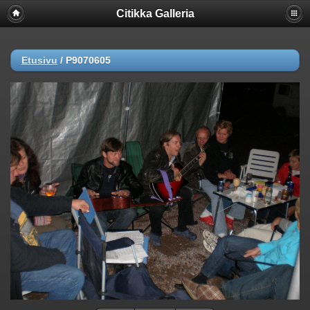
Citikka Galleria
Etusivu
/
P9070605