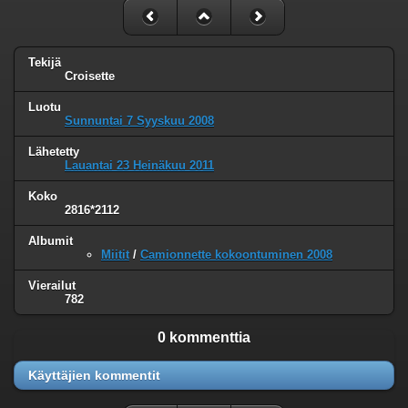
Tekijä
Croisette
Luotu
Sunnuntai 7 Syyskuu 2008
Lähetetty
Lauantai 23 Heinäkuu 2011
Koko
2816*2112
Albumit
Miitit
/
Camionnette kokoontuminen 2008
Vierailut
782
0 kommenttia
Käyttäjien kommentit