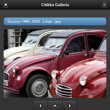
Citikka Galleria
Etusivu
/
IMG_3328 _Large_.jpg