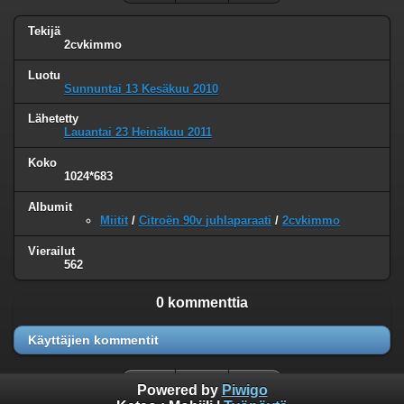
Tekijä
2cvkimmo
Luotu
Sunnuntai 13 Kesäkuu 2010
Lähetetty
Lauantai 23 Heinäkuu 2011
Koko
1024*683
Albumit
Miitit
/
Citroën 90v juhlaparaati
/
2cvkimmo
Vierailut
562
0 kommenttia
Käyttäjien kommentit
Powered by
Piwigo