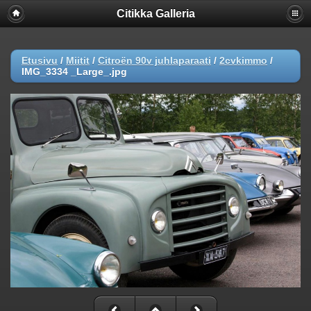
Citikka Galleria
Etusivu
/
Miitit
/
Citroën 90v juhlaparaati
/
2cvkimmo
/
IMG_3334 _Large_.jpg