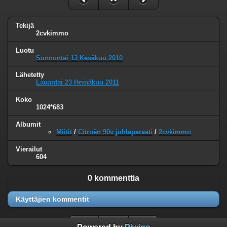
Tekijä
2cvkimmo
Luotu
Sunnuntai 13 Kesäkuu 2010
Lähetetty
Lauantai 23 Heinäkuu 2011
Koko
1024*683
Albumit
Miitit
/
Citroën 90v juhlaparaati
/
2cvkimmo
Vierailut
604
0 kommenttia
Käyttäjien kommentit