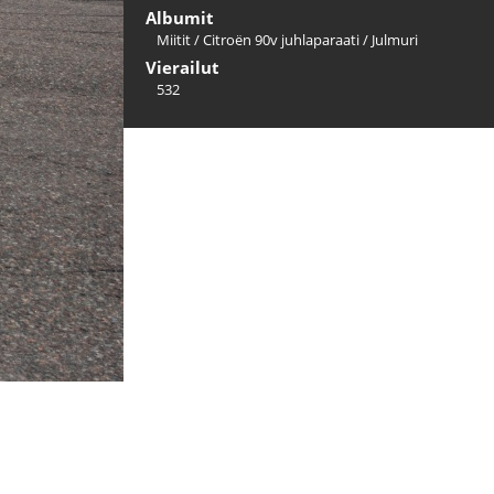
Albumit
Miitit
/
Citroën 90v juhlaparaati
/
Julmuri
Vierailut
532