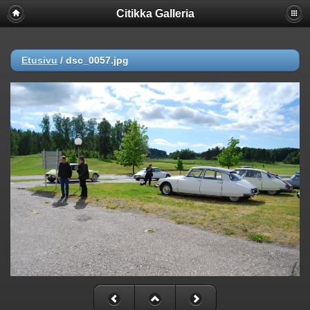
Citikka Galleria
Etusivu
/
dsc_0057.jpg