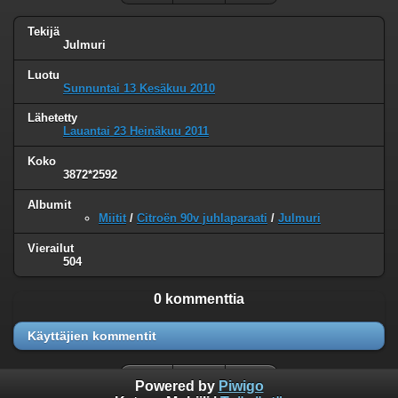
Tekijä
Julmuri
Luotu
Sunnuntai 13 Kesäkuu 2010
Lähetetty
Lauantai 23 Heinäkuu 2011
Koko
3872*2592
Albumit
Miitit
/
Citroën 90v juhlaparaati
/
Julmuri
Vierailut
504
0 kommenttia
Käyttäjien kommentit
Powered by
Piwigo