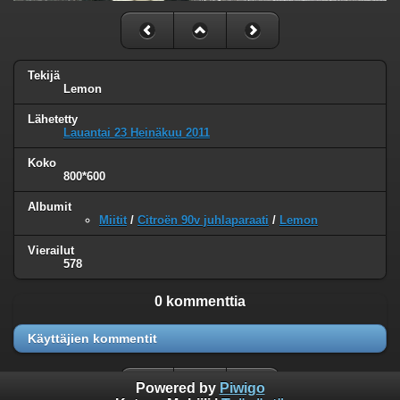
Tekijä
Lemon
Lähetetty
Lauantai 23 Heinäkuu 2011
Koko
800*600
Albumit
Miitit
/
Citroën 90v juhlaparaati
/
Lemon
Vierailut
578
0 kommenttia
Käyttäjien kommentit
Powered by
Piwigo