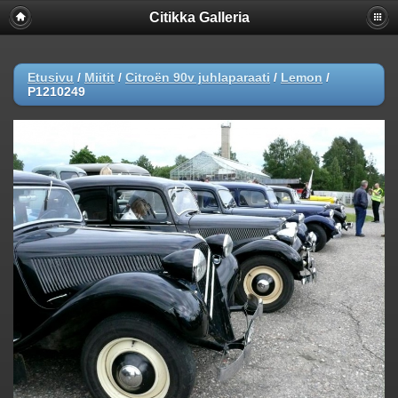
Citikka Galleria
Etusivu
/
Miitit
/
Citroën 90v juhlaparaati
/
Lemon
/
P1210249