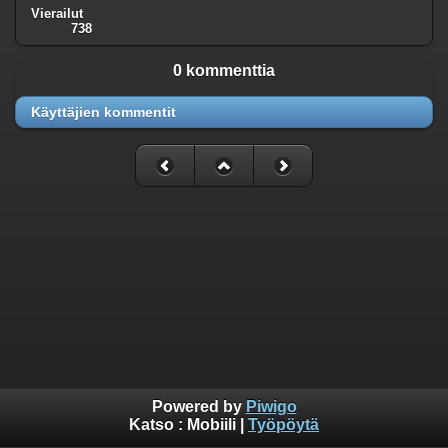
Vierailut
738
0 kommenttia
Käyttäjien kommentit
Powered by
Piwigo
Katso :
Mobiili
|
Työpöytä