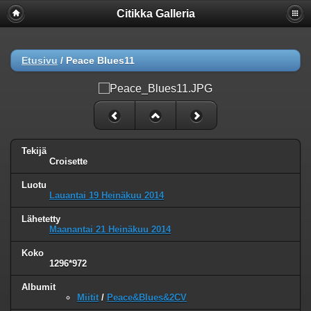
Citikka Galleria
Etusivu
/
Peace Blues11
Tekijä
Croisette
Luotu
Lauantai 19 Heinäkuu 2014
Lähetetty
Maanantai 21 Heinäkuu 2014
Koko
1296*972
Albumit
Miitit
/
Peace&Blues&2CV