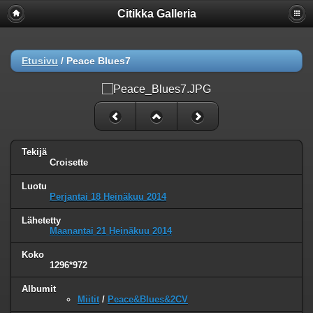
Citikka Galleria
Etusivu
/
Peace Blues7
Tekijä
Croisette
Luotu
Perjantai 18 Heinäkuu 2014
Lähetetty
Maanantai 21 Heinäkuu 2014
Koko
1296*972
Albumit
Miitit
/
Peace&Blues&2CV