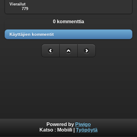
Vierailut
779
0 kommenttia
Käyttäjien kommentit
Powered by
Piwigo
Katso :
Mobiili
|
Työpöytä