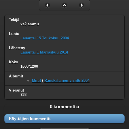
Tekijä
xs2jammu
Luotu
Lauantai 15 Toukokuu 2004
Lähetetty
Lauantai 1 Marraskuu 2014
Koko
1600*1200
Albumit
Miitit
/
Ranskalainen visiitti 2004
Vierailut
738
0 kommenttia
Käyttäjien kommentit