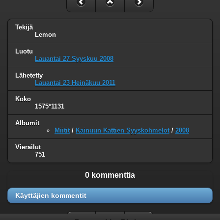
Tekijä
Lemon
Luotu
Lauantai 27 Syyskuu 2008
Lähetetty
Lauantai 23 Heinäkuu 2011
Koko
1575*1131
Albumit
Miitit
/
Kainuun Kattien Syyskohmelot
/
2008
Vierailut
751
0 kommenttia
Käyttäjien kommentit