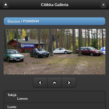
Citikka Galleria
Etusivu
/
P1060544
Tekijä
Lemon
Luotu