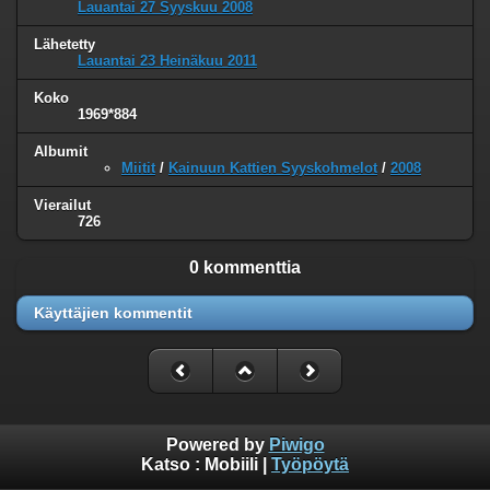
Lauantai 27 Syyskuu 2008
Lähetetty
Lauantai 23 Heinäkuu 2011
Koko
1969*884
Albumit
Miitit
/
Kainuun Kattien Syyskohmelot
/
2008
Vierailut
726
0 kommenttia
Käyttäjien kommentit
Powered by
Piwigo
Katso :
Mobiili
|
Työpöytä