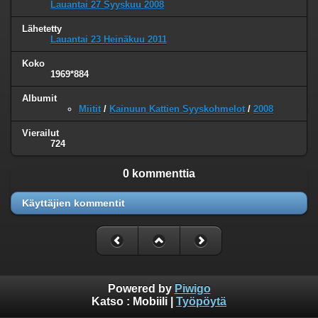
Lauantai 27 Syyskuu 2008
Lähetetty
Lauantai 23 Heinäkuu 2011
Koko
1969*884
Albumit
Miitit
/
Kainuun Kattien Syyskohmelot
/
2008
Vierailut
724
0 kommenttia
Käyttäjien kommentit
Powered by
Piwigo
Katso :
Mobiili
|
Työpöytä