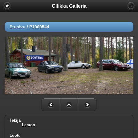
Citikka Galleria
Etusivu
/
P1060544
Tekijä
Lemon
Luotu