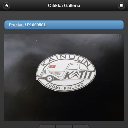
Citikka Galleria
Etusivu
/
P1060561