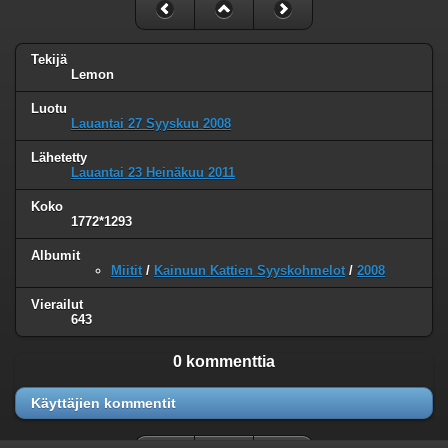
Tekijä
Lemon
Luotu
Lauantai 27 Syyskuu 2008
Lähetetty
Lauantai 23 Heinäkuu 2011
Koko
1772*1293
Albumit
Miitit
/
Kainuun Kattien Syyskohmelot
/
2008
Vierailut
643
0 kommenttia
Käyttäjien kommentit