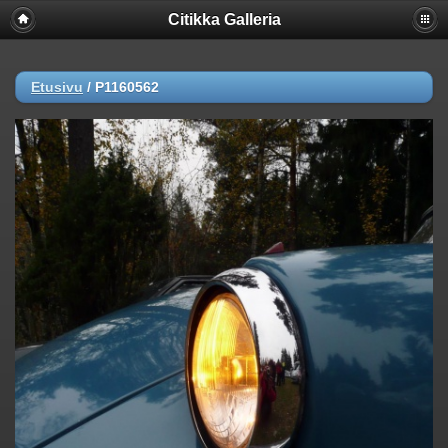
Citikka Galleria
Etusivu
/
P1160562