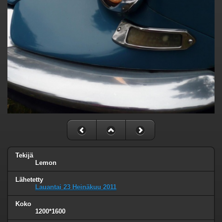
Tekijä
Lemon
Lähetetty
Lauantai 23 Heinäkuu 2011
Koko
1200*1600