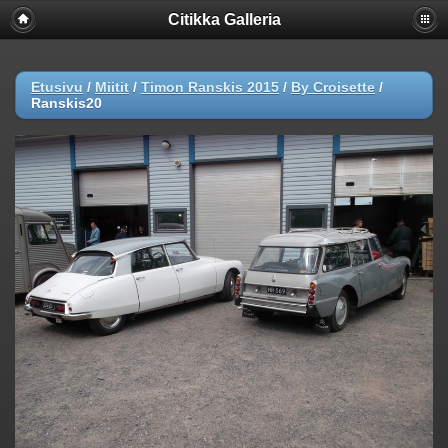
Citikka Galleria
Etusivu
/
Miitit
/
Timon Ranskis 2015
/
By Croisette
/
Ranskis20