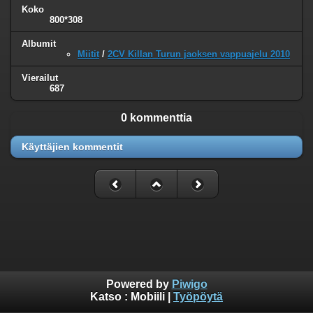
Koko
800*308
Albumit
Miitit
/
2CV Killan Turun jaoksen vappuajelu 2010
Vierailut
687
0 kommenttia
Käyttäjien kommentit
Powered by
Piwigo
Katso :
Mobiili
|
Työpöytä