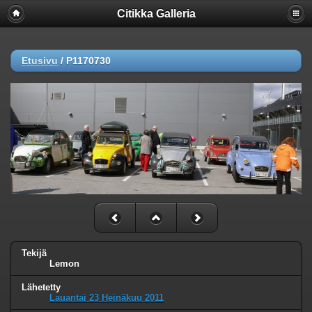
Citikka Galleria
Etusivu
/
P1170730
Tekijä
Lemon
Lähetetty
Lauantai 23 Heinäkuu 2011