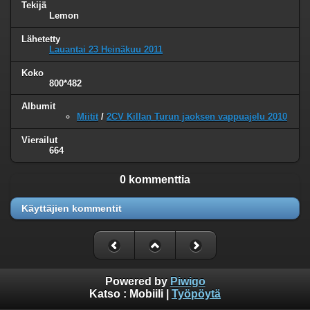
Tekijä
Lemon
Lähetetty
Lauantai 23 Heinäkuu 2011
Koko
800*482
Albumit
Miitit
/
2CV Killan Turun jaoksen vappuajelu 2010
Vierailut
664
0 kommenttia
Käyttäjien kommentit
Powered by
Piwigo
Katso :
Mobiili
|
Työpöytä