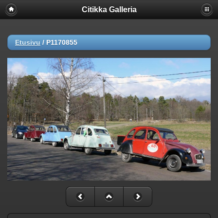
Citikka Galleria
Etusivu
/
P1170855