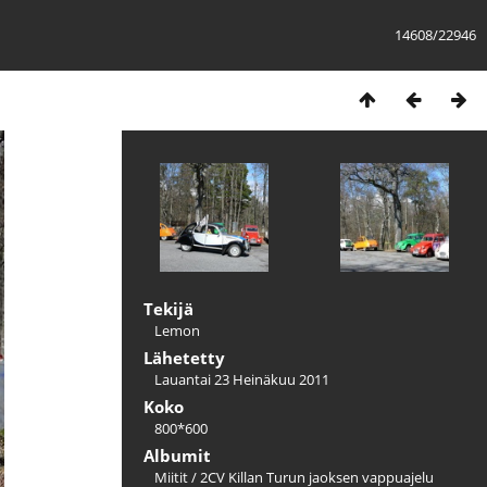
14608/22946
Tekijä
Lemon
Lähetetty
Lauantai 23 Heinäkuu 2011
Koko
800*600
Albumit
Miitit
/
2CV Killan Turun jaoksen vappuajelu