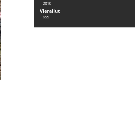
2010
Vierailut
655