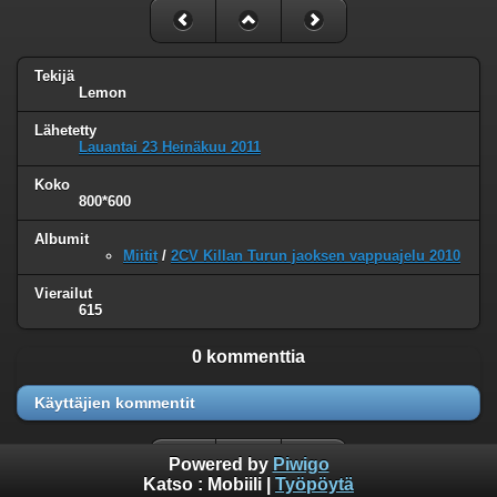
Tekijä
Lemon
Lähetetty
Lauantai 23 Heinäkuu 2011
Koko
800*600
Albumit
Miitit
/
2CV Killan Turun jaoksen vappuajelu 2010
Vierailut
615
0 kommenttia
Käyttäjien kommentit
Powered by
Piwigo
Katso :
Mobiili
|
Työpöytä