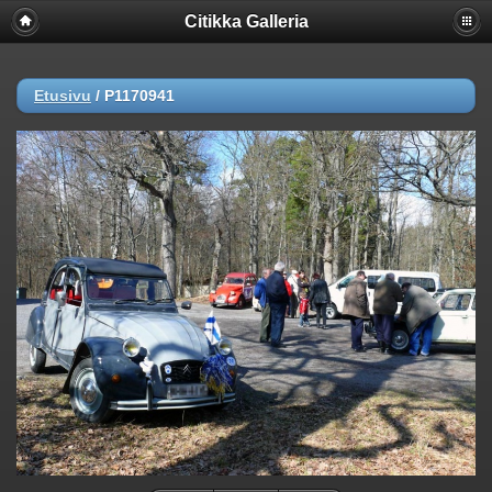
Citikka Galleria
Etusivu
/
P1170941