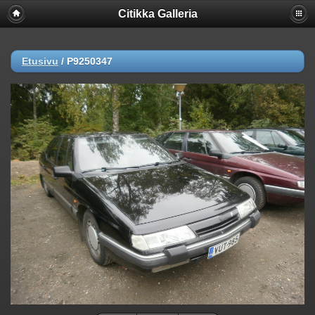
Citikka Galleria
Etusivu
/
P9250347