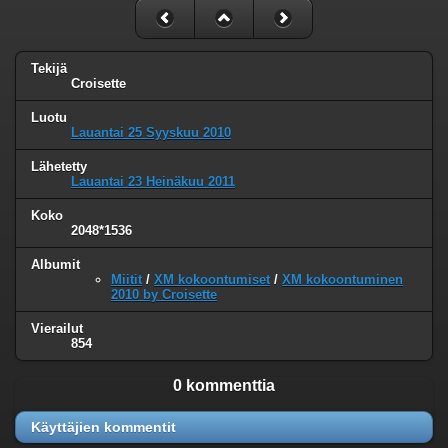
Tekijä
Croisette
Luotu
Lauantai 25 Syyskuu 2010
Lähetetty
Lauantai 23 Heinäkuu 2011
Koko
2048*1536
Albumit
Miitit
/
XM kokoontumiset
/
XM kokoontuminen
2010 by Croisette
Vierailut
854
0 kommenttia
Käyttäjien kommentit