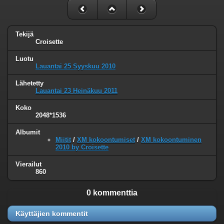
Tekijä
Croisette
Luotu
Lauantai 25 Syyskuu 2010
Lähetetty
Lauantai 23 Heinäkuu 2011
Koko
2048*1536
Albumit
Miitit
/
XM kokoontumiset
/
XM kokoontuminen
2010 by Croisette
Vierailut
860
0 kommenttia
Käyttäjien kommentit