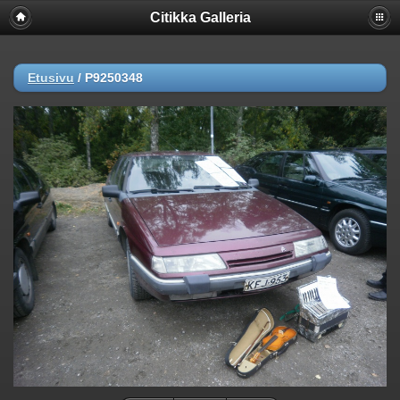
Citikka Galleria
Etusivu
/
P9250348