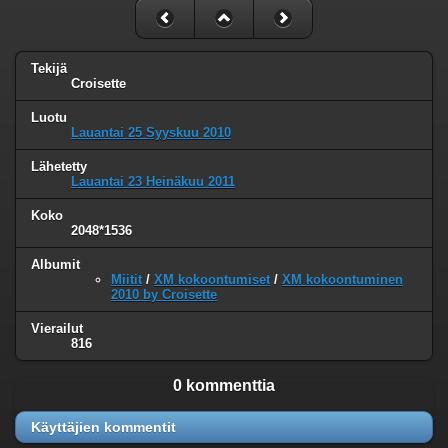
Tekijä
Croisette
Luotu
Lauantai 25 Syyskuu 2010
Lähetetty
Lauantai 23 Heinäkuu 2011
Koko
2048*1536
Albumit
Miitit
/
XM kokoontumiset
/
XM kokoontuminen
2010 by Croisette
Vierailut
816
0 kommenttia
Käyttäjien kommentit