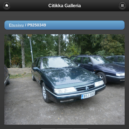
Citikka Galleria
Etusivu
/
P9250349