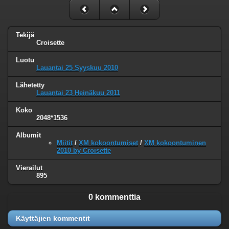
Tekijä
Croisette
Luotu
Lauantai 25 Syyskuu 2010
Lähetetty
Lauantai 23 Heinäkuu 2011
Koko
2048*1536
Albumit
Miitit
/
XM kokoontumiset
/
XM kokoontuminen
2010 by Croisette
Vierailut
895
0 kommenttia
Käyttäjien kommentit