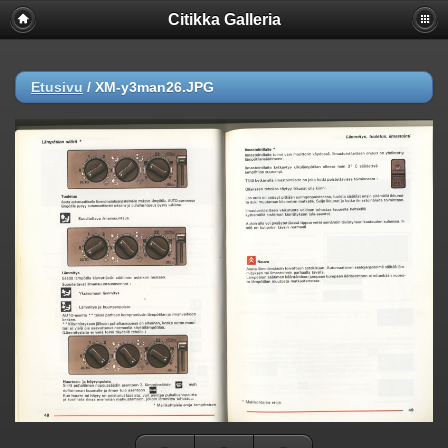
Citikka Galleria
Etusivu
/
XM-y3man26.JPG