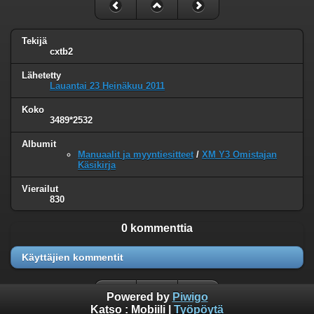
Tekijä
cxtb2
Lähetetty
Lauantai 23 Heinäkuu 2011
Koko
3489*2532
Albumit
Manuaalit ja myyntiesitteet
/
XM Y3 Omistajan
Käsikirja
Vierailut
830
0 kommenttia
Käyttäjien kommentit
Powered by
Piwigo
Katso :
Mobiili
|
Työpöytä