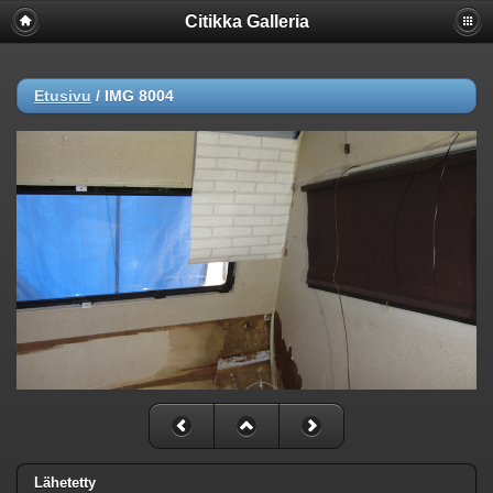
Citikka Galleria
Etusivu
/
IMG 8004
Lähetetty