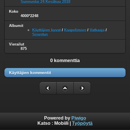
Sunnuntai 24 Kesäkuu 2018
Koko
4000*2248
Albumit
Käyttäjien kuvat
/
Kaapelimies
/
Vatkaaja
/
Sisustus
Vierailut
875
0 kommenttia
Käyttäjien kommentit
Powered by
Piwigo
Katso :
Mobiili
|
Työpöytä