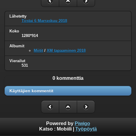
Lähetetty
Tiistai 6 Marraskuu 2018
Koko
1280*914
Albumit
Miitit
/
XM tapaaminen 2018
Vierailut
531
0 kommenttia
Käyttäjien kommentit
Powered by
Piwigo
Katso :
Mobiili
|
Työpöytä