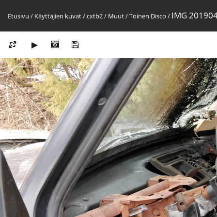
IMG 20190
Etusivu
/
Käyttäjien kuvat
/
cxtb2
/
Muut
/
Toinen Disco
/