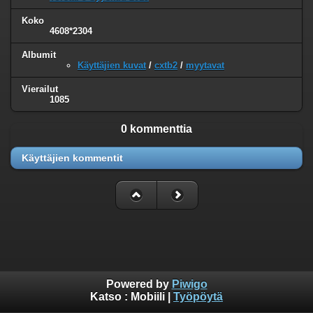
Koko
4608*2304
Albumit
Käyttäjien kuvat
/
cxtb2
/
myytavat
Vierailut
1085
0 kommenttia
Käyttäjien kommentit
Powered by
Piwigo
Katso :
Mobiili
|
Työpöytä