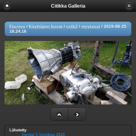
Citikka Galleria
Etusivu
/
Käyttäjien kuvat
/
cxtb2
/
myytavat
/
2019-08-25
18.24.16
Lähetetty
Torstai 5 Syyskuu 2019