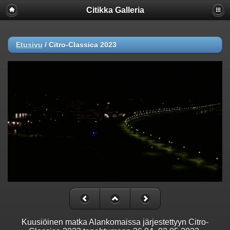
Citikka Galleria
Etusivu
/
Citro-Classica 2023
Kuusiöinen matka Alankomaissa järjestettyyn Citro-