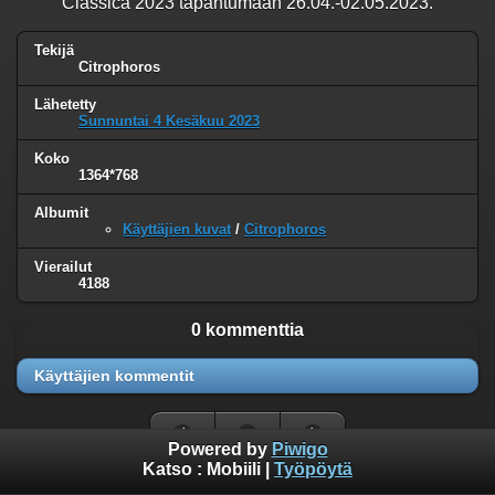
Classica 2023 tapahtumaan 26.04.-02.05.2023.
Tekijä
Citrophoros
Lähetetty
Sunnuntai 4 Kesäkuu 2023
Koko
1364*768
Albumit
Käyttäjien kuvat
/
Citrophoros
Vierailut
4188
0 kommenttia
Käyttäjien kommentit
Powered by
Piwigo
Katso :
Mobiili
|
Työpöytä