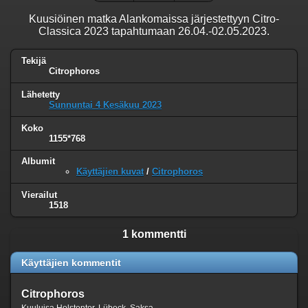
Kuusiöinen matka Alankomaissa järjestettyyn Citro-
Classica 2023 tapahtumaan 26.04.-02.05.2023.
Tekijä
Citrophoros
Lähetetty
Sunnuntai 4 Kesäkuu 2023
Koko
1155*768
Albumit
Käyttäjien kuvat
/
Citrophoros
Vierailut
1518
1 kommentti
Käyttäjien kommentit
Citrophoros
Kuuluisa Holstentor, Lübeck, Saksa.