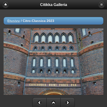
Citikka Galleria
Etusivu
/
Citro-Classica 2023