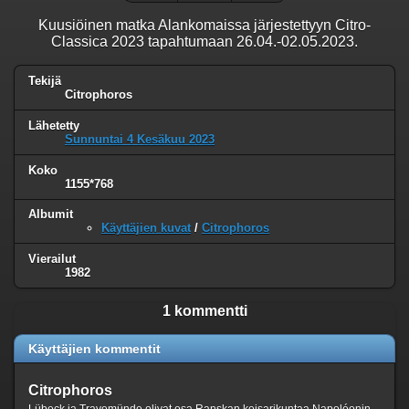
Kuusiöinen matka Alankomaissa järjestettyyn Citro-
Classica 2023 tapahtumaan 26.04.-02.05.2023.
Tekijä
Citrophoros
Lähetetty
Sunnuntai 4 Kesäkuu 2023
Koko
1155*768
Albumit
Käyttäjien kuvat
/
Citrophoros
Vierailut
1982
1 kommentti
Käyttäjien kommentit
Citrophoros
Lübeck ja Travemünde olivat osa Ranskan keisarikuntaa Napoléonin