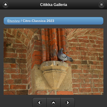
Citikka Galleria
Etusivu
/
Citro-Classica 2023