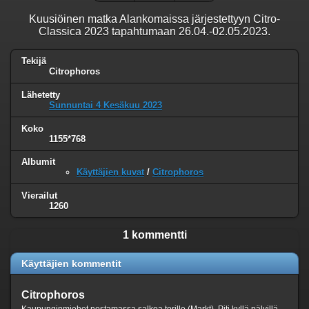
Kuusiöinen matka Alankomaissa järjestettyyn Citro-
Classica 2023 tapahtumaan 26.04.-02.05.2023.
Tekijä
Citrophoros
Lähetetty
Sunnuntai 4 Kesäkuu 2023
Koko
1155*768
Albumit
Käyttäjien kuvat
/
Citrophoros
Vierailut
1260
1 kommentti
Käyttäjien kommentit
Citrophoros
Kaupunginmiehet nostamassa salkoa torille (Markt). Piti kyllä pälyillä