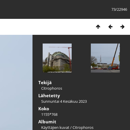
73/22946
Tekijä
Citrophoros
Lähetetty
Sunnuntai 4 Kesäkuu 2023
Koko
1155*768
Albumit
Käyttäjien kuvat
/
Citrophoros