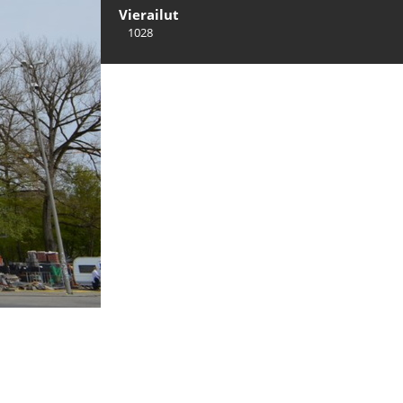
Vierailut
1028