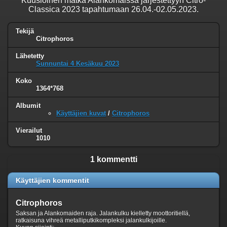
Kuusiöinen matka Alankomaissa järjestettyyn Citro-
Classica 2023 tapahtumaan 26.04.-02.05.2023.
Tekijä
Citrophoros
Lähetetty
Sunnuntai 4 Kesäkuu 2023
Koko
1364*768
Albumit
Käyttäjien kuvat
/
Citrophoros
Vierailut
1010
1 kommentti
Käyttäjien kommentit
Citrophoros
Saksan ja Alankomaiden raja. Jalankulku kielletty moottoritiellä,
ratkaisuna vihreä metalliputkikompleksi jalankulkijoille.