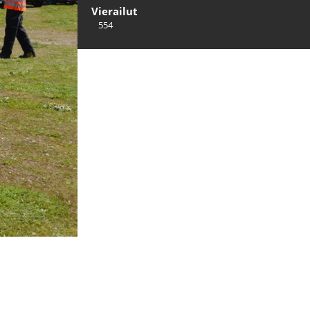
Vierailut
554