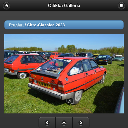
Citikka Galleria
Etusivu
/
Citro-Classica 2023