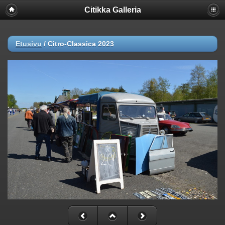
Citikka Galleria
Etusivu
/
Citro-Classica 2023