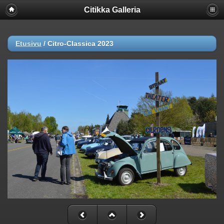
Citikka Galleria
Etusivu
/
Citro-Classica 2023