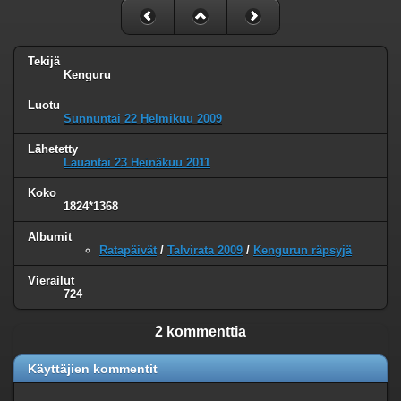
Tekijä
Kenguru
Luotu
Sunnuntai 22 Helmikuu 2009
Lähetetty
Lauantai 23 Heinäkuu 2011
Koko
1824*1368
Albumit
Ratapäivät
/
Talvirata 2009
/
Kengurun räpsyjä
Vierailut
724
2 kommenttia
Käyttäjien kommentit