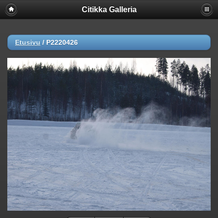
Citikka Galleria
Etusivu
/
P2220426