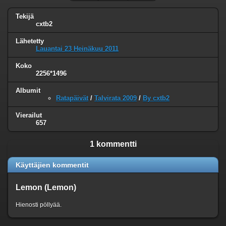
Tekijä
cxtb2
Lähetetty
Lauantai 23 Heinäkuu 2011
Koko
2256*1496
Albumit
Ratapäivät
/
Talvirata 2009
/
By cxtb2
Vierailut
657
1 kommentti
Käyttäjien kommentit
Lemon (Lemon)
Hienosti pöllyää.