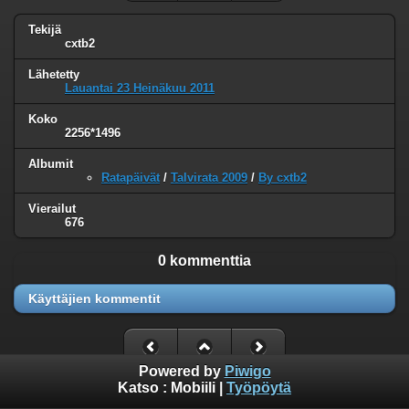
Tekijä
cxtb2
Lähetetty
Lauantai 23 Heinäkuu 2011
Koko
2256*1496
Albumit
Ratapäivät
/
Talvirata 2009
/
By cxtb2
Vierailut
676
0 kommenttia
Käyttäjien kommentit
Powered by
Piwigo
Katso :
Mobiili
|
Työpöytä