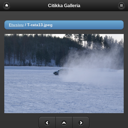
Citikka Galleria
Etusivu
/
T-rata13.jpeg