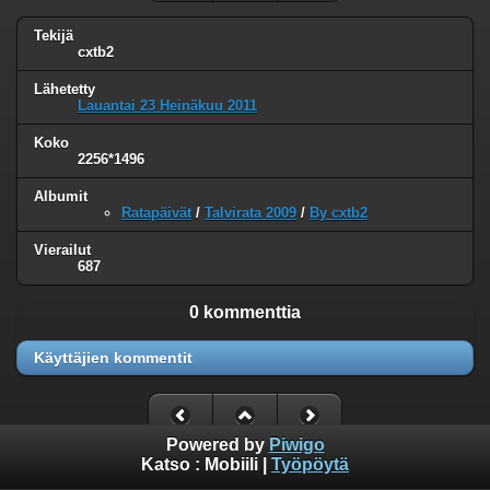
Tekijä
cxtb2
Lähetetty
Lauantai 23 Heinäkuu 2011
Koko
2256*1496
Albumit
Ratapäivät
/
Talvirata 2009
/
By cxtb2
Vierailut
687
0 kommenttia
Käyttäjien kommentit
Powered by
Piwigo
Katso :
Mobiili
|
Työpöytä