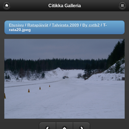
Citikka Galleria
Etusivu
/
Ratapäivät
/
Talvirata 2009
/
By cxtb2
/
T-
rata20.jpeg