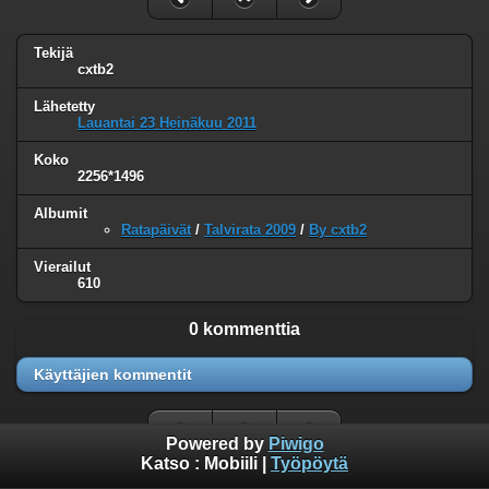
Tekijä
cxtb2
Lähetetty
Lauantai 23 Heinäkuu 2011
Koko
2256*1496
Albumit
Ratapäivät
/
Talvirata 2009
/
By cxtb2
Vierailut
610
0 kommenttia
Käyttäjien kommentit
Powered by
Piwigo
Katso :
Mobiili
|
Työpöytä